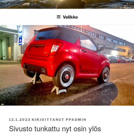
Siirry
PASI POURI
Satunnaisen miehen asioita
sisältöön
Valikko
JULKAISTU
12.1.2023
KIRJOITTANUT
PPADMIN
Sivusto tunkattu nyt osin ylös