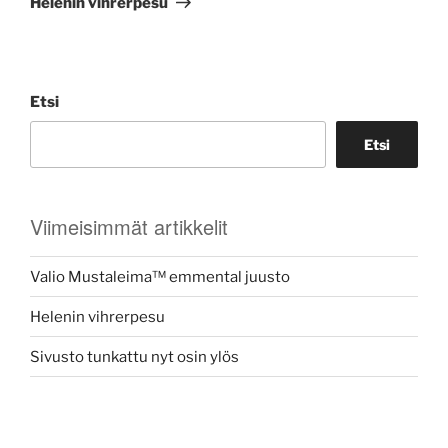
Helenin vihrerpesu
Etsi
Etsi
Viimeisimmät artikkelit
Valio Mustaleima™ emmental juusto
Helenin vihrerpesu
Sivusto tunkattu nyt osin ylös