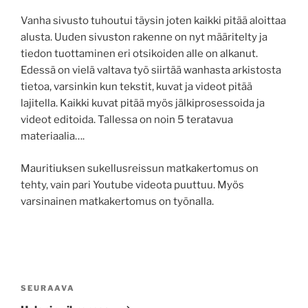
Vanha sivusto tuhoutui täysin joten kaikki pitää aloittaa
alusta. Uuden sivuston rakenne on nyt määritelty ja
tiedon tuottaminen eri otsikoiden alle on alkanut.
Edessä on vielä valtava työ siirtää wanhasta arkistosta
tietoa, varsinkin kun tekstit, kuvat ja videot pitää
lajitella. Kaikki kuvat pitää myös jälkiprosessoida ja
videot editoida. Tallessa on noin 5 teratavua
materiaalia….
Mauritiuksen sukellusreissun matkakertomus on
tehty, vain pari Youtube videota puuttuu. Myös
varsinainen matkakertomus on työnalla.
Artikkelien
selaus
Seuraava
SEURAAVA
artikkeli