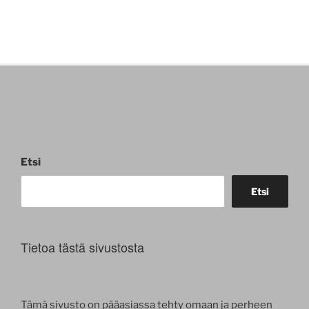
Etsi
Etsi
Tietoa tästä sivustosta
Tämä sivusto on pääasiassa tehty omaan ja perheen