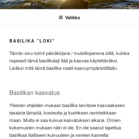
Siirry
PASI POURI
Satunnaisen miehen asioita
sisältöön
Valikko
BASILIKA ”LOKI”
Tämän sivu toimii päiväkirjana / muistiinpanona siitä, kuinka
nopeasti tämä basilikalaji itää ja kasvaa käytettäväksi.
Lisäksi mitä tämä basilika vaatii kasvuympäristöltään.
Basilikan kasvatus
Yleisten ohjeiden mukaan basilika tarvitsee kasvaakseen
tasaista lämpöä, kosteutta ja kuohkean ravinteikkaan
maan. Multa ei saa kuivua kasvatuksen aikana. Omien
kokemusten mukaan näin ei ole. En ole saanut tapettua
basilikaa liialliseen kuivuuteen ja veneen kannella